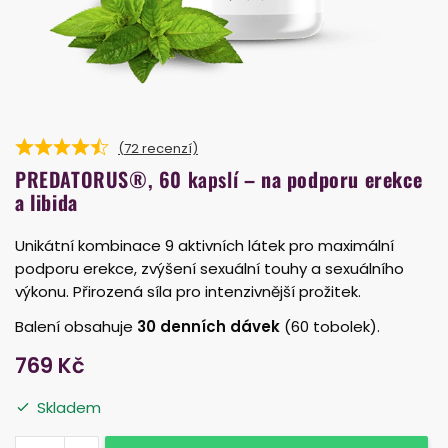
(
72
recenzí)
PREDATORUS®, 60 kapslí
– na podporu erekce
a libida
Unikátní kombinace 9 aktivních látek pro maximální
podporu erekce, zvýšení sexuální touhy a sexuálního
výkonu. Přirozená síla pro intenzivnější prožitek.
Balení obsahuje
30 denních dávek
(60 tobolek).
769
Kč
Skladem
1