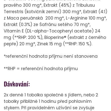
pravého 300 mg*, Extrakt (45%) z Tribulusu
Terrestris (kotvičník zemní) 300 mg*, Extrakt (4:1)
z Maca peruánská 200 mg*, L-Arginine 100 mg*,
Extrakt (0.3%) ze Šafránu setého 70 mg*,
Vitamín E (DL-alpha-Tocopheryl acetate) 24
mg (**RHP: 200 %), Bioperine® (extrakt z černého
pepře) 20 mg*, Zinek 15 mg (**RHP: 150 %).
*referenční hodnota příjmu není stanovena
**RHP = referenční hodnota příjmu
Dávkování:
2x denně 1 tobolka společně s jídlem, nebo 2
tobolky přibližně 1 hodinu před pohlavním
stykem. Při pravidelném užívání se zvyšuje