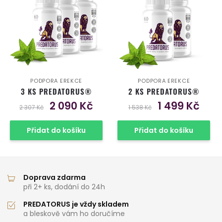
PODPORA EREKCE
PODPORA EREKCE
3 KS PREDATORUS®
2 KS PREDATORUS®
Original
Current
Original
Curre
2 090
Kč
1 499
Kč
2 307
Kč
1 538
Kč
price
price
price
price
was:
is:
was:
is:
Přidat do košíku
Přidat do košíku
2
2
1
1
307 Kč.
090 Kč.
538 Kč.
499 Kč
Doprava zdarma
při 2+ ks, dodání do 24h
PREDATORUS je vždy skladem
a bleskově vám ho doručíme