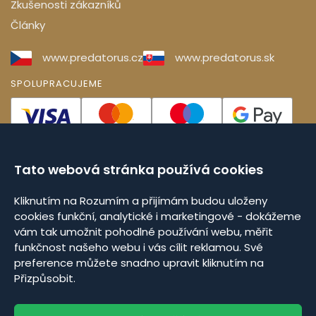
Zkušenosti zákazníků
Články
www.predatorus.cz
www.predatorus.sk
SPOLUPRACUJEME
Tato webová stránka používá cookies
Kliknutím na Rozumím a přijímám budou uloženy
cookies funkční, analytické i marketingové - dokážeme
vám tak umožnit pohodlné používání webu, měřit
Veškeré informace nejsou zamýšleny jako výživová či
funkčnost našeho webu i vás cílit reklamou. Své
zdravotní tvrzení dle Nařízení Evropského parlamentu a
preference můžete snadno upravit kliknutím na
Rady (ES) č. 1924/2006, ani jako lékařská doporučení. V
Přizpůsobit.
případě konkrétních zdravotních problémů se vždy
obracejte na svého lékaře.