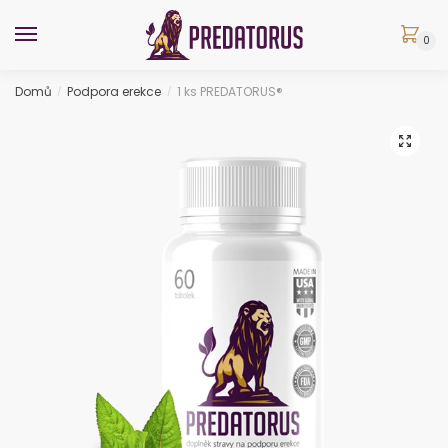
Skip
Skip
to
to
0
navigation
content
Domů
Podpora erekce
1 ks PREDATORUS®
/
/
🔍