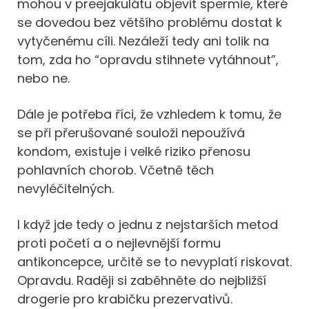
mohou v preejakulátu objevit spermie, které
se dovedou bez většího problému dostat k
vytyčenému cíli. Nezáleží tedy ani tolik na
tom, zda ho “opravdu stihnete vytáhnout”,
nebo ne.
Dále je potřeba říci, že vzhledem k tomu, že
se při přerušované souloži nepoužívá
kondom, existuje i velké riziko přenosu
pohlavních chorob. Včetně těch
nevyléčitelných.
I když jde tedy o jednu z nejstarších metod
proti početí a o nejlevnější formu
antikoncepce, určitě se to nevyplatí riskovat.
Opravdu. Raději si zaběhněte do nejbližší
drogerie pro krabičku prezervativů.