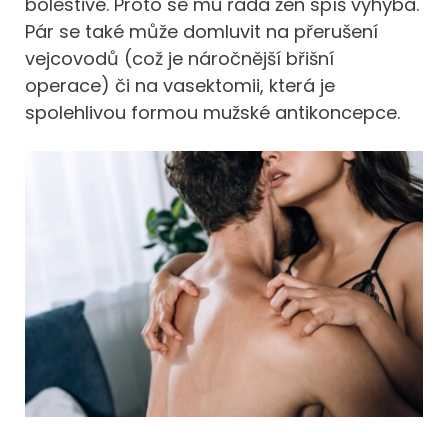
bolestivé. Proto se mu řada žen spíš vyhýbá.
Pár se také může domluvit na přerušení
vejcovodů (což je náročnější břišní
operace) či na vasektomii, která je
spolehlivou formou mužské antikoncepce.