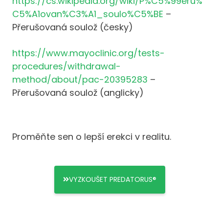
https://cs.wikipedia.org/wiki/P%C5%99eru%
C5%A1ovan%C3%A1_soulo%C5%BE
–
Přerušovaná soulož (česky)
https://www.mayoclinic.org/tests-
procedures/withdrawal-
method/about/pac-20395283
–
Přerušovaná soulož (anglicky)
Proměňte sen o lepší erekci v realitu.
VYZKOUŠET PREDATORUS®