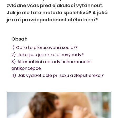
zvládne včas před ejakulací vytáhnout.
Jak je ale tato metoda spolehlivá? A jaká
je u ní pravděpodobnost otěhotnění?
Obsah
1)
Co je to přerušovaná soulož?
2)
Jaká jsou její rizika a nevýhody?
3)
Alternativní metody nehormonální
antikoncepce
4)
Jak vydržet déle při sexu a zlepšit erekci?