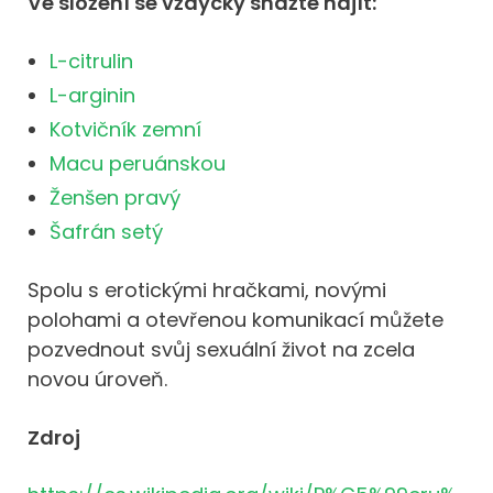
Ve složení se vždycky snažte najít:
L-citrulin
L-arginin
Kotvičník zemní
Macu peruánskou
Ženšen pravý
Šafrán setý
Spolu s erotickými hračkami, novými
polohami a otevřenou komunikací můžete
pozvednout svůj sexuální život na zcela
novou úroveň.
Zdroj