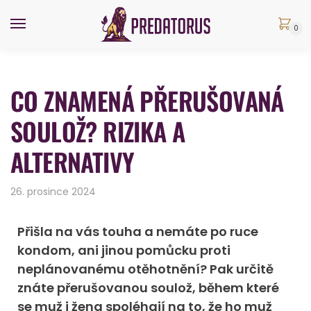
0
CO ZNAMENÁ PŘERUŠOVANÁ
SOULOŽ? RIZIKA A
ALTERNATIVY
26. prosince 2024
Přišla na vás touha a nemáte po ruce
kondom, ani jinou pomůcku proti
neplánovanému otěhotnění? Pak určitě
znáte přerušovanou soulož, během které
se muž i žena spoléhají na to, že ho muž