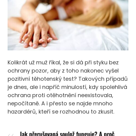
Kolikrát už muž říkal, že si dá při styku bez
ochrany pozor, aby z toho nakonec vyšel
pozitivní těhotenský test? Takových případů
je dnes, ale i napříč minulostí, kdy spolehlivá
ochrana proti otěhotnění neexistovala,
nepočítaně. A i přesto se najde mnoho
hazardérů, kteří se rozhodnou to zkusit.
Jak přerušovaná soulož funguje? A proč