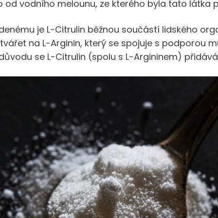
od vodního melounu, ze kterého byla tato látka p
enému je L-Citrulin běžnou součástí lidského org
tvářet na L-Arginin, který se spojuje s podporou m
 důvodu se L-Citrulin (spolu s L-Argininem) přidáv