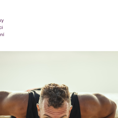
ky
ci
ní