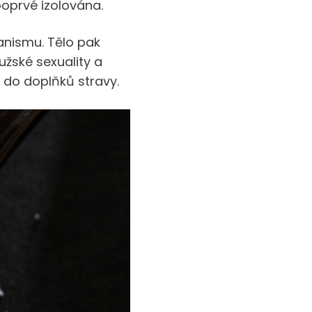
oprvé izolována.
anismu. Tělo pak
užské sexuality a
á do doplňků stravy.