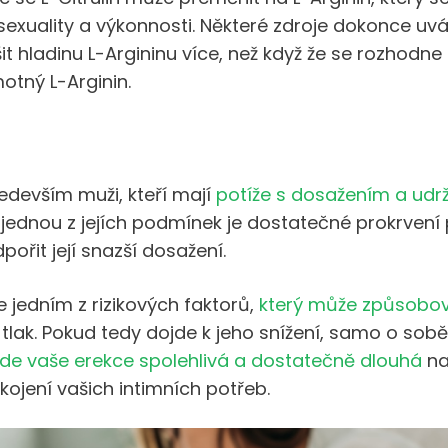
xuality a výkonnosti. Některé zdroje dokonce uvád
it hladinu L-Argininu více, než když že se rozhodne
otný L-Arginin.
 především muži, kteří mají
potíže s dosažením a udr
jednou z jejích podmínek je dostatečné prokrvení p
ořit její snazší dosažení.
že jedním z rizikových faktorů,
který může způsobov
ní tlak. Pokud tedy dojde k jeho snížení, samo o sob
ude vaše erekce spolehlivá a dostatečně dlouhá
na
kojení vašich intimních potřeb.