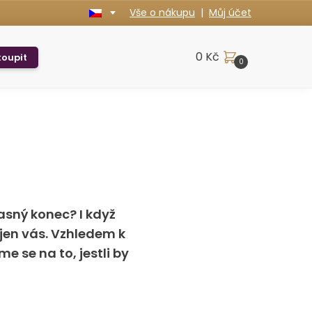
Vše o nákupu
|
Můj účet
0
Kč
oupit
0
asný konec? I když
 jen vás. Vzhledem k
 se na to, jestli by