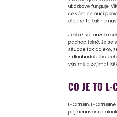
ukázkově funguje. Vl
se vám nemusí penis
dlouho to tak nemusí
Jelikož se mužské s
pochopitelné, že se 
situace tak daleko, ž
z dlouhodobého pohle
vás měla zajímat látka
CO JE TO L-
L-Citrulin, L-Citrull
pojmenování aminokys