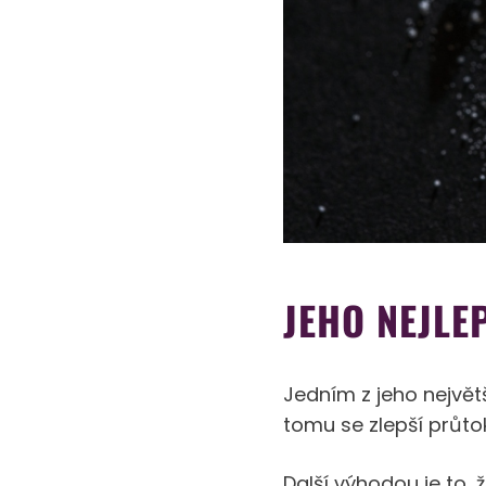
JEHO NEJLE
Jedním z jeho největš
tomu se zlepší průto
Další výhodou je to, 