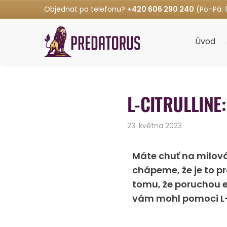
Objednat po telefonu?
+420 606 290 240
(Po–Pá: 
Úvod
L-CITRULLINE
23. května 2023
Máte chuť na milová
chápeme, že je to p
tomu, že poruchou e
vám mohl pomoci L-C