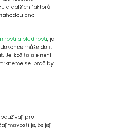
ku a dalších faktorů
 náhodou ano,
nnosti a plodnosti
, je
y dokonce může dojít
 Jelikož to ale není
 mrkneme se, proč by
 používají pro
ímavostí je, že její