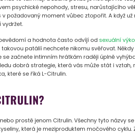
ivem psychické nepohody, stresu, narůstajícího vě
 v požadovaný moment vůbec ztopořit. A když už
 vydržet.
ebevědomí a hodnota často odvíjí od
sexuální výko
s takovou patálií nechcete nikomu svěřovat. Někd
e se začnete intimním hrátkám raději úplně vyhýbat.
du dobrá strategie, která vás může stát i vztah,
, které se říká L-Citrulin.
CITRULIN?
ine nebo prostě jenom Citrulin. Všechny tyto názvy se
eliny, která je meziproduktem močového cyklu. Zaj