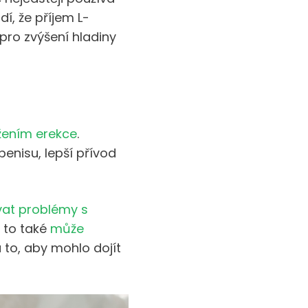
í, že příjem L-
 pro zvýšení hladiny
žením erekce
.
enisu, lepší přívod
at problémy s
ě to také
může
 to, aby mohlo dojít