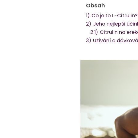
Obsah
1)
Co je to L-Citrulin?
2)
Jeho nejlepší účin
2.1)
Citrulin na erek
3)
Užívání a dávková