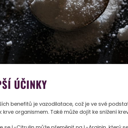
PŠÍ ÚČINKY
ích benefitů je vazodilatace, což je ve své podstat
k krve organismem. Také může dojít ke snížení krev
že se L-Citrulin může přeměnit na L-Arginin, který s