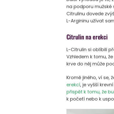
na podporu mužské se
Citrulinu dovede zvýš
L-Argininu užívat sam
Citrulin na erekci
L-Citrulin si oblíbili
Vzhledem k tomu, že 
krve do něj může podp
Kromě jiného, ví se, 
erekcí
, je vyšší krev
přispět k tomu, že b
k početí nebo k uspo