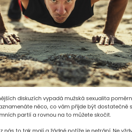
znějších diskuzích vypadá mužská sexualita poměr
zaznamenáte něco, co vám přijde být dostatečně s
imních partií a rovnou na to můžete skočit.
z nás to tak mají a žádné potíže je netrápí. Ne vžd