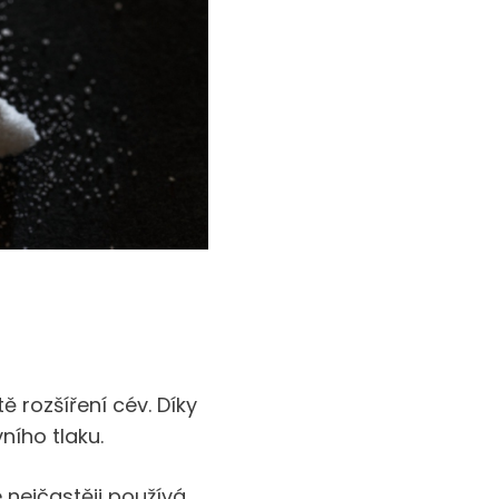
ě rozšíření cév. Díky
ního tlaku.
e nejčastěji používá