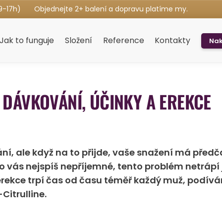
9-17h)
Objednejte 2+ balení a dopravu platíme my.
Jak to funguje
Složení
Reference
Kontakty
Nak
: DÁVKOVÁNÍ, ÚČINKY A EREKCE
ní, ale když na to přijde, vaše snažení má předč
ro vás nejspíš nepříjemné, tento problém netrápí
rekce trpí čas od času téměř každý muž, podíváme
itrulline.