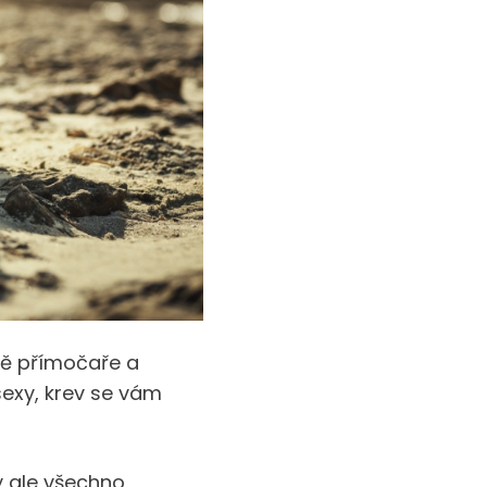
ně přímočaře a
exy, krev se vám
y ale všechno