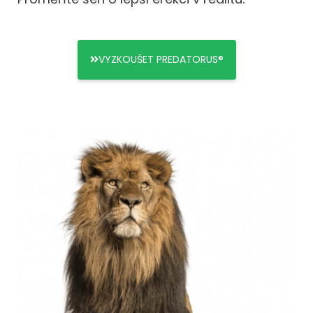
VYZKOUŠET PREDATORUS®