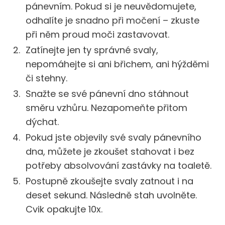
pánevním. Pokud si je neuvědomujete,
odhalíte je snadno při močení – zkuste
při něm proud moči zastavovat.
Zatínejte jen ty správné svaly,
nepomáhejte si ani břichem, ani hýžděmi
či stehny.
Snažte se své pánevní dno stáhnout
směru vzhůru. Nezapomeňte přitom
dýchat.
Pokud jste objevily své svaly pánevního
dna, můžete je zkoušet stahovat i bez
potřeby absolvování zastávky na toaletě.
Postupně zkoušejte svaly zatnout i na
deset sekund. Následně stah uvolněte.
Cvik opakujte 10x.