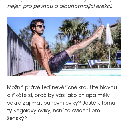
nejen pro pevnou a dlouhotrvající erekci.
Možná právě teď nevěřícně kroutíte hlavou
a říkáte si, proč by vás jako chlapa měly
sakra zajímat pánevní cviky? Ještě k tomu
ty Kegelovy cviky, není to cvičení pro
ženský?