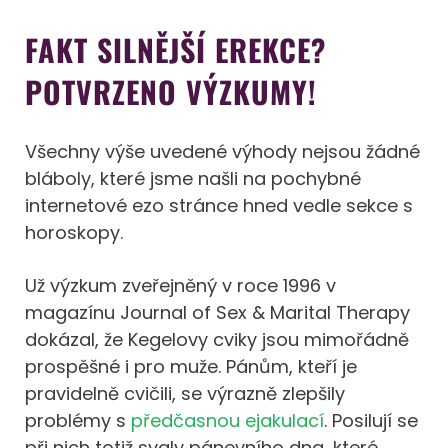
FAKT SILNĚJŠÍ EREKCE?
POTVRZENO VÝZKUMY!
Všechny výše uvedené výhody nejsou žádné
bláboly, které jsme našli na pochybné
internetové ezo stránce hned vedle sekce s
horoskopy.
Už výzkum zveřejněný v roce 1996 v
magazínu Journal of Sex & Marital Therapy
dokázal, že Kegelovy cviky jsou mimořádně
prospěšné i pro muže. Pánům, kteří je
pravidelně cvičili, se výrazně zlepšily
problémy s
předčasnou ejakulací
. Posilují se
při nich totiž svaly pánevního dna, které