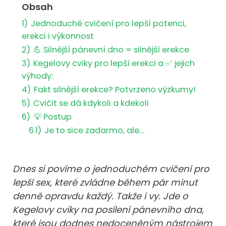
Obsah
1)
Jednoduché cvičení pro lepší potenci,
erekci i výkonnost
2)
💪 Silnější pánevní dno = silnější erekce
3)
Kegelovy cviky pro lepší erekci a ✅ jejich
výhody:
4)
Fakt silnější erekce? Potvrzeno výzkumy!
5)
Cvičit se dá kdykoli a kdekoli
6)
💡 Postup
6.1)
Je to sice zadarmo, ale…
Dnes si povíme o jednoduchém cvičení pro
lepší sex, které zvládne během pár minut
denně opravdu každý. Takže i vy. Jde o
Kegelovy cviky na posílení pánevního dna,
které jsou dodnes nedoceněným nástrojem