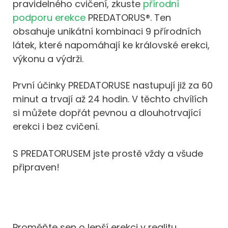
pravidelného cvičení, zkuste
přírodní
podporu erekce
PREDATORUS®. Ten
obsahuje unikátní kombinaci 9 přírodních
látek, které napomáhají ke královské erekci,
výkonu a výdrži.
První účinky PREDATORUSE nastupují již za 60
minut a trvají až 24 hodin. V těchto chvílích
si můžete dopřát pevnou a dlouhotrvající
erekci i bez cvičení.
S PREDATORUSEM jste prostě vždy a všude
připraven!
Proměňte sen o lepší erekci v realitu.