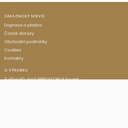
ZÁKAZNICKÝ SERVIS
Doprava a platba
Časté dotazy
Obchodní podmínky
Cookies
Kontakty
O VÝROBKU
5 důvodů, proč PREDATORUS koupit
Složení
Zkušenosti zákazníků
Články
www.predatorus.cz
www.predatorus.sk
SPOLUPRACUJEME