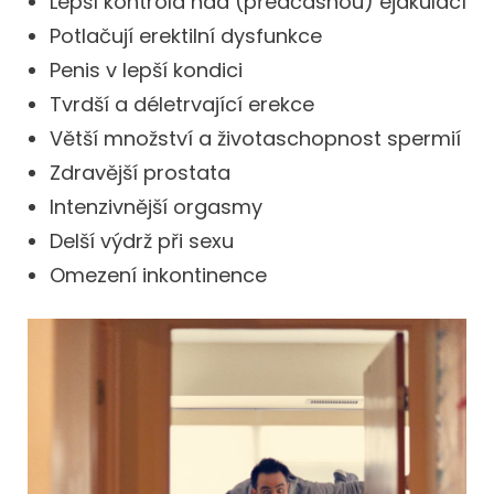
Lepší kontrola nad (předčasnou) ejakulací
Potlačují erektilní dysfunkce
Penis v lepší kondici
Tvrdší a déletrvající erekce
Větší množství a životaschopnost spermií
Zdravější prostata
Intenzivnější orgasmy
Delší výdrž při sexu
Omezení inkontinence