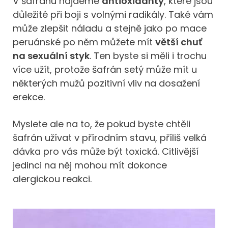
V šafránu najdeme
antioxidanty
, které jsou
důležité při boji s volnými radikály. Také vám
může zlepšit náladu a stejně jako po mace
peruánské po něm můžete mít
větší chuť
na sexuální styk
. Ten byste si měli i trochu
více užít, protože šafrán setý může mít u
některých mužů pozitivní vliv na dosažení
erekce.
Myslete ale na to, že pokud byste chtěli
šafrán užívat v přírodním stavu, příliš velká
dávka pro vás může být toxická. Citlivější
jedinci na něj mohou mít dokonce
alergickou reakci.