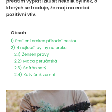
předtím vyplatí zkusit několik bylinek, o
kterých se traduje, že mají na erekci
pozitivní vliv.
Obsah
1)
Posílení erekce přírodní cestou
2)
4 nejlepší byliny na erekci
2.1)
Ženšen pravý
2.2)
Maca peruánská
2.3)
Šafrán setý
2.4)
Kotvičník zemní